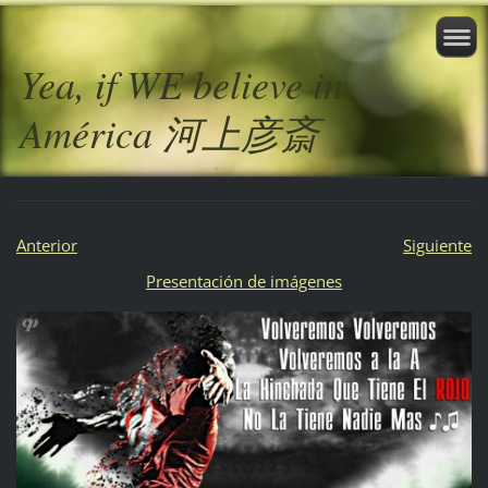
Yea, if WE believe in
América 河上彦斎
Anterior
Siguiente
Presentación de imágenes